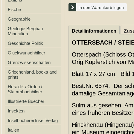
In den Warenkorb legen
Fische
Geographie
Geologie Bergbau
Detailinformationen
Zusa
Mineralien
OTTERSBACH / STEI
Geschichte Politik
Glückwunschbilder
Otterspach (Schloss O
Orig.Kupferstich von Ma
Grenzwissenschaften
Griechenland, books and
Blatt 17 x 27 cm, Bild
prints
Best.Nr. 6574. Der sch
Heraldik / Orden /
Stammbuchbilder
damalige Gesamtanlage
Illustrierte Buecher
Sulm aus gesehen. Am
Insekten
eines früheren Besitzer
Inselbücherei Insel Verlag
Hinckhenau (Hingenau)"
Italien
ein Museum eingerichte