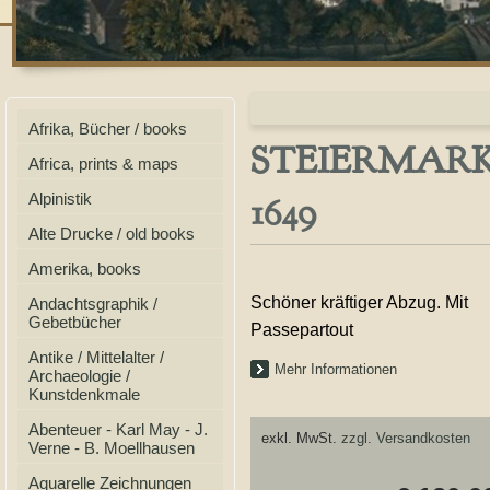
Afrika, Bücher / books
STEIERMARK, Or
Africa, prints & maps
1649
Alpinistik
Alte Drucke / old books
Amerika, books
Schöner kräftiger Abzug. Mit
Andachtsgraphik /
Gebetbücher
Passepartout
Antike / Mittelalter /
Mehr Informationen
Archaeologie /
Kunstdenkmale
Abenteuer - Karl May - J.
exkl. MwSt.
zzgl. Versandkosten
Verne - B. Moellhausen
Aquarelle Zeichnungen