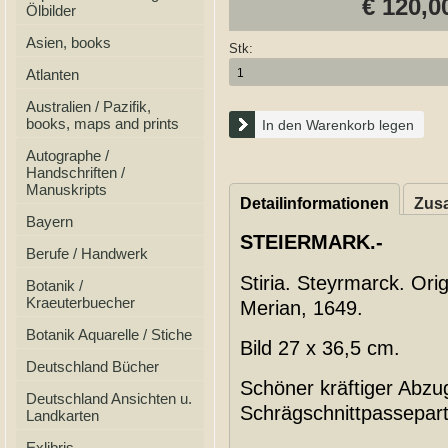
€ 120,0
Ölbilder
Asien, books
Stk:
Atlanten
Australien / Pazifik,
books, maps and prints
In den Warenkorb legen
Autographe /
Handschriften /
Manuskripts
Detailinformationen
Zusa
Bayern
STEIERMARK.-
Berufe / Handwerk
Stiria. Steyrmarck. Ori
Botanik /
Kraeuterbuecher
Merian, 1649.
Botanik Aquarelle / Stiche
Bild 27 x 36,5 cm.
Deutschland Bücher
Schöner kräftiger Abzu
Deutschland Ansichten u.
Schrägschnittpassepart
Landkarten
Exlibris