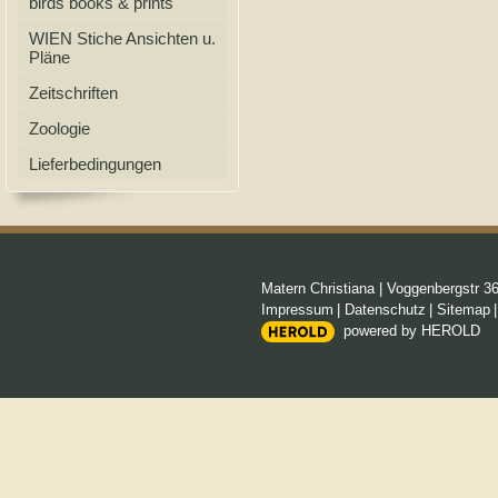
birds books & prints
WIEN Stiche Ansichten u.
Pläne
Zeitschriften
Zoologie
Lieferbedingungen
Matern Christiana
|
Voggenbergstr 3
Impressum
|
Datenschutz
|
Sitemap
powered by HEROLD