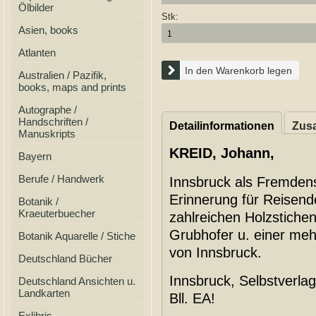
Ölbilder
Stk:
Asien, books
Atlanten
In den Warenkorb legen
Australien / Pazifik,
books, maps and prints
Autographe /
Handschriften /
Detailinformationen
Zusa
Manuskripts
KREID, Johann,
Bayern
Berufe / Handwerk
Innsbruck als Fremdens
Erinnerung für Reisen
Botanik /
Kraeuterbuecher
zahlreichen Holzstiche
Grubhofer u. einer me
Botanik Aquarelle / Stiche
von Innsbruck.
Deutschland Bücher
Innsbruck, Selbstverla
Deutschland Ansichten u.
Landkarten
Bll. EA!
Exlibris