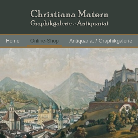
Home
Online-Shop
Antiquariat / Graphikgalerie
Flachgau Mitte - IBAN AT43 3501 5000 2611 3027, BIC RVS