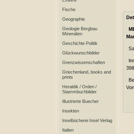
Fische
Det
Geographie
Geologie Bergbau
M
Mineralien
Mar
Geschichte Politik
Sag
Glückwunschbilder
Inn
Grenzwissenschaften
398
Griechenland, books and
prints
Bes
Heraldik / Orden /
Vor
Stammbuchbilder
Illustrierte Buecher
Insekten
Inselbücherei Insel Verlag
Italien