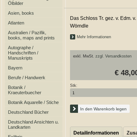
Ölbilder
Asien, books
Das Schloss Tr. gez. v. Edm. v.
Atlanten
Wörndle
Australien / Pazifik,
Mehr Informationen
books, maps and prints
Autographe /
Handschriften /
exkl. MwSt.
zzgl. Versandkosten
Manuskripts
Bayern
€ 48,0
Berufe / Handwerk
Stk:
Botanik /
Kraeuterbuecher
Botanik Aquarelle / Stiche
In den Warenkorb legen
Deutschland Bücher
Deutschland Ansichten u.
Landkarten
Detailinformationen
Zusa
Exlibris