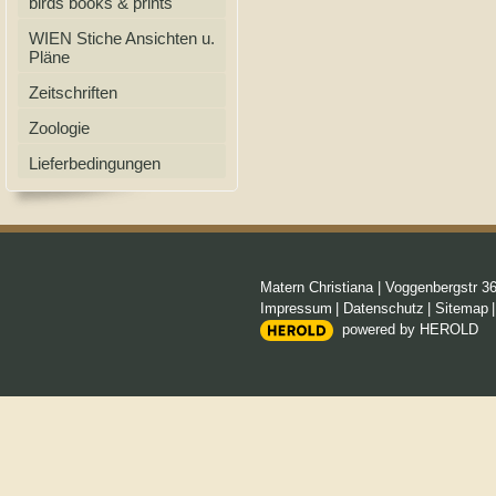
birds books & prints
WIEN Stiche Ansichten u.
Pläne
Zeitschriften
Zoologie
Lieferbedingungen
Matern Christiana
|
Voggenbergstr 3
Impressum
|
Datenschutz
|
Sitemap
powered by HEROLD