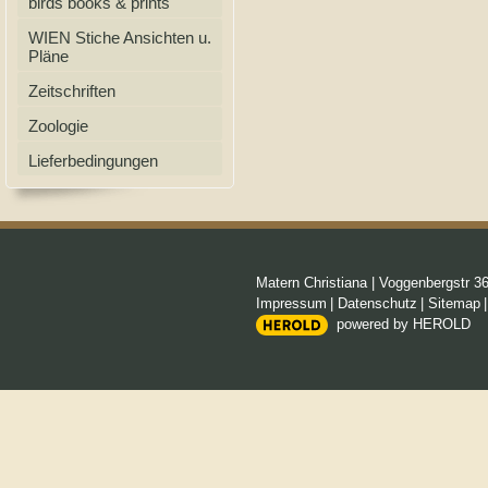
birds books & prints
WIEN Stiche Ansichten u.
Pläne
Zeitschriften
Zoologie
Lieferbedingungen
Matern Christiana
|
Voggenbergstr 3
Impressum
|
Datenschutz
|
Sitemap
powered by HEROLD