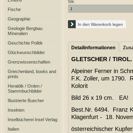
Stk:
Fische
Geographie
In den Warenkorb legen
Geologie Bergbau
Mineralien
Geschichte Politik
Detailinformationen
Zusa
Glückwunschbilder
GLETSCHER / TIROL.
Grenzwissenschaften
Alpeiner Ferner in Schm
Griechenland, books and
prints
F.K. Zoller, um 1790. 
Kolorit
Heraldik / Orden /
Stammbuchbilder
Bild 26 x 19 cm. EA!
Illustrierte Buecher
Best.Nr. 6494. Franz K
Insekten
Klagenfurt - 18. Novem
Inselbücherei Insel Verlag
österreichischer Kupfer
Italien