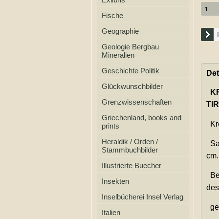
Fische
Geographie
Geologie Bergbau
Mineralien
Geschichte Politik
Det
Glückwunschbilder
K
Grenzwissenschaften
TIR
Griechenland, books and
Kro
prints
Heraldik / Orden /
Sal
Stammbuchbilder
cm.
Illustrierte Buecher
Bes
Insekten
des
Inselbücherei Insel Verlag
ges
Italien