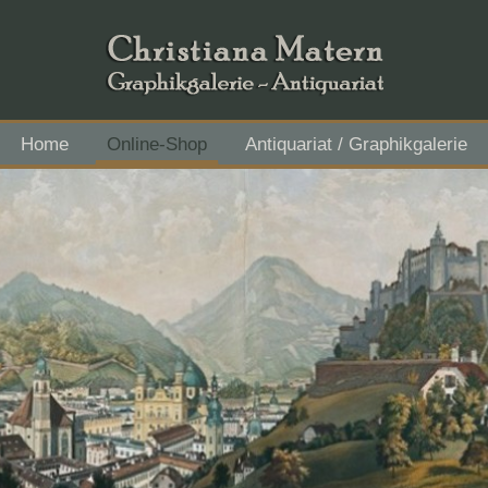
Home
Online-Shop
Antiquariat / Graphikgalerie
Flachgau Mitte - IBAN AT43 3501 5000 2611 3027, BIC RVS