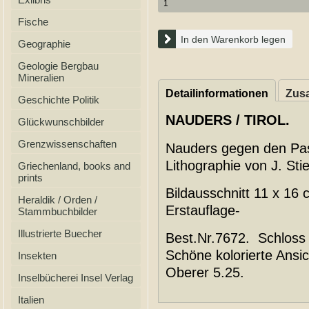
Fische
In den Warenkorb legen
Geographie
Geologie Bergbau
Mineralien
Detailinformationen
Zusa
Geschichte Politik
NAUDERS / TIROL.
Glückwunschbilder
Grenzwissenschaften
Nauders gegen den Pass
Lithographie von J. St
Griechenland, books and
prints
Bildausschnitt 11 x 16 
Heraldik / Orden /
Erstauflage-
Stammbuchbilder
Illustrierte Buecher
Best.Nr.7672. Schloss
Schöne kolorierte Ansi
Insekten
Oberer 5.25.
Inselbücherei Insel Verlag
Italien