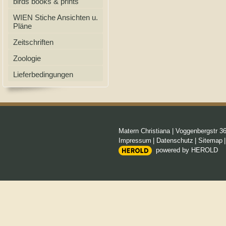
birds books & prints
WIEN Stiche Ansichten u.
Pläne
Zeitschriften
Zoologie
Lieferbedingungen
Matern Christiana
|
Voggenbergstr 3
Impressum
|
Datenschutz
|
Sitemap
powered by HEROLD