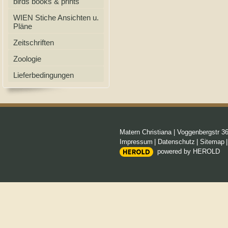
birds books & prints
WIEN Stiche Ansichten u.
Pläne
Zeitschriften
Zoologie
Lieferbedingungen
Matern Christiana
|
Voggenbergstr 3
Impressum
|
Datenschutz
|
Sitemap
powered by HEROLD