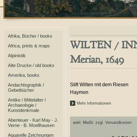
Afrika, Bücher / books
WILTEN / INNS
Africa, prints & maps
Merian, 1649
Alpinistik
Alte Drucke / old books
Amerika, books
Stift Wilten mit dem Riesen
Andachtsgraphik /
Gebetbücher
Haymon
Antike / Mittelalter /
Mehr Informationen
Archaeologie /
Kunstdenkmale
Abenteuer - Karl May - J.
exkl. MwSt.
zzgl. Versandkosten
Verne - B. Moellhausen
Aquarelle Zeichnungen