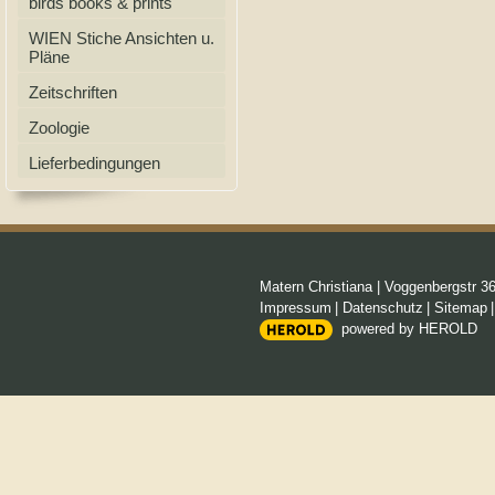
birds books & prints
WIEN Stiche Ansichten u.
Pläne
Zeitschriften
Zoologie
Lieferbedingungen
Matern Christiana
|
Voggenbergstr 3
Impressum
|
Datenschutz
|
Sitemap
powered by HEROLD