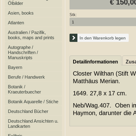
€ 150,0
Ölbilder
Asien, books
Stk:
Atlanten
Australien / Pazifik,
books, maps and prints
In den Warenkorb legen
Autographe /
Handschriften /
Manuskripts
Detailinformationen
Zusa
Bayern
Closter Wilthan (Stift W
Berufe / Handwerk
Matthäus Merian.
Botanik /
Kraeuterbuecher
1649. 27,8 x 17 cm.
Botanik Aquarelle / Stiche
Neb/Wag.407. Oben im 
Deutschland Bücher
Haymon, darunter die An
Deutschland Ansichten u.
Landkarten
Exlibris