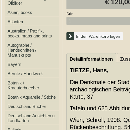
€ 120,0
Ölbilder
Asien, books
Stk:
Atlanten
Australien / Pazifik,
books, maps and prints
In den Warenkorb legen
Autographe /
Handschriften /
Manuskripts
Detailinformationen
Zusa
Bayern
TIETZE, Hans,
Berufe / Handwerk
Die Denkmale der Stadt 
Botanik /
Kraeuterbuecher
archäologischen Beiträg
Karte, 37
Botanik Aquarelle / Stiche
Deutschland Bücher
Tafeln und 625 Abbildu
Deutschland Ansichten u.
Wien, Schroll, 1908. Qu
Landkarten
Rückenbeschriftung. 54
Exlibris