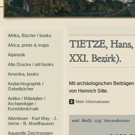
Afrika, Bücher / books
TIETZE, Hans, D
Africa, prints & maps
XXI. Bezirk).
Alpinistik
Alte Drucke / old books
Amerika, books
Mit archäologischen Beiträgen
Andachtsgraphik /
Gebetbücher
von Heinrich Sitte.
Antike / Mittelalter /
Mehr Informationen
Archaeologie /
Kunstdenkmale
Abenteuer - Karl May - J.
exkl. MwSt.
zzgl. Versandkosten
Verne - B. Moellhausen
Aquarelle Zeichnungen